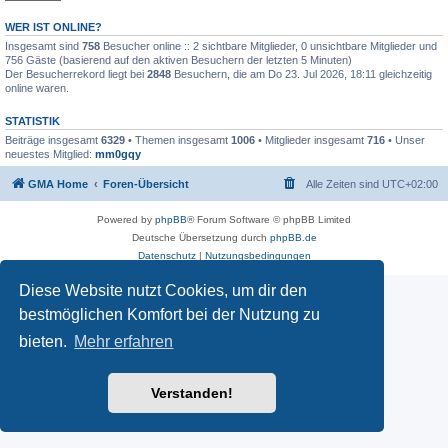
WER IST ONLINE?
Insgesamt sind
758
Besucher online :: 2 sichtbare Mitglieder, 0 unsichtbare Mitglieder und
756 Gäste (basierend auf den aktiven Besuchern der letzten 5 Minuten)
Der Besucherrekord liegt bei
2848
Besuchern, die am Do 23. Jul 2026, 18:11 gleichzeitig
online waren.
STATISTIK
Beiträge insgesamt
6329
• Themen insgesamt
1006
• Mitglieder insgesamt
716
• Unser
neuestes Mitglied:
mm0gqy
GMA Home
Foren-Übersicht
Alle Zeiten sind
UTC+02:00
Powered by
phpBB
® Forum Software © phpBB Limited
Deutsche Übersetzung durch
phpBB.de
Datenschutz
|
Nutzungsbedingungen
Diese Website nutzt Cookies, um dir den
bestmöglichen Komfort bei der Nutzung zu
bieten.
Mehr erfahren
Verstanden!