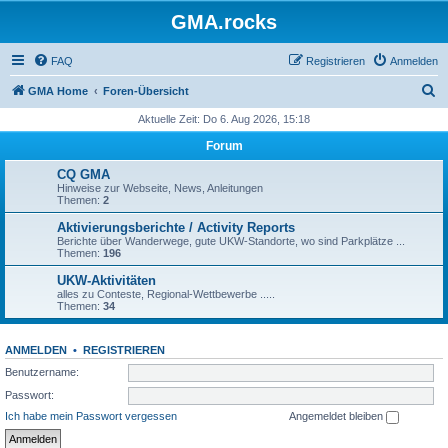
GMA.rocks
FAQ
Registrieren
Anmelden
S
GMA Home
Foren-Übersicht
u
Aktuelle Zeit: Do 6. Aug 2026, 15:18
c
Forum
h
CQ GMA
e
Hinweise zur Webseite, News, Anleitungen
Themen:
2
Aktivierungsberichte / Activity Reports
Berichte über Wanderwege, gute UKW-Standorte, wo sind Parkplätze ...
Themen:
196
UKW-Aktivitäten
alles zu Conteste, Regional-Wettbewerbe .....
Themen:
34
ANMELDEN
•
REGISTRIEREN
Benutzername:
Passwort:
Ich habe mein Passwort vergessen
Angemeldet bleiben