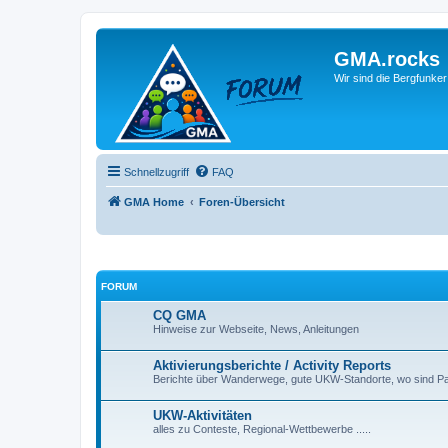
GMA.rocks
Wir sind die Bergfunker
Schnellzugriff
FAQ
GMA Home
Foren-Übersicht
FORUM
CQ GMA
Hinweise zur Webseite, News, Anleitungen
Aktivierungsberichte / Activity Reports
Berichte über Wanderwege, gute UKW-Standorte, wo sind Par
UKW-Aktivitäten
alles zu Conteste, Regional-Wettbewerbe .....