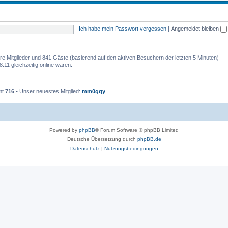
n
e
e
m
n
Ich habe mein Passwort vergessen
|
Angemeldet bleiben
e
n
bare Mitglieder und 841 Gäste (basierend auf den aktiven Besuchern der letzten 5 Minuten)
:11 gleichzeitig online waren.
mt
716
• Unser neuestes Mitglied:
mm0gqy
Powered by
phpBB
® Forum Software © phpBB Limited
Deutsche Übersetzung durch
phpBB.de
Datenschutz
|
Nutzungsbedingungen