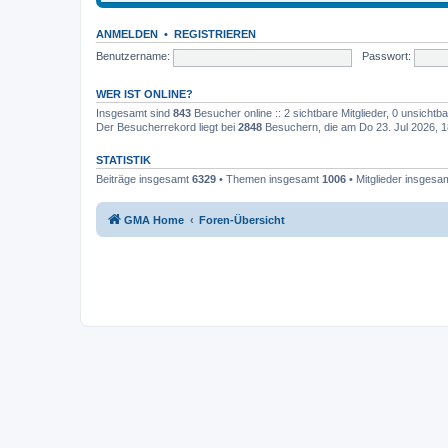
ANMELDEN
•
REGISTRIEREN
Benutzername:
Passwort:
WER IST ONLINE?
Insgesamt sind
843
Besucher online :: 2 sichtbare Mitglieder, 0 unsicht
Der Besucherrekord liegt bei
2848
Besuchern, die am Do 23. Jul 2026, 18
STATISTIK
Beiträge insgesamt
6329
• Themen insgesamt
1006
• Mitglieder insgesa
GMA Home
Foren-Übersicht