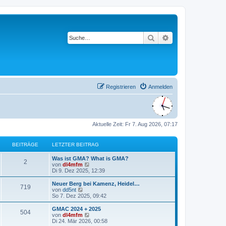
Suche
Erweiterte Suche
Registrieren
Anmelden
Aktuelle Zeit: Fr 7. Aug 2026, 07:17
BEITRÄGE
LETZTER BEITRAG
L
Was ist GMA? What is GMA?
B
2
e
N
von
dl4mfm
t
e
Di 9. Dez 2025, 12:39
e
z
u
t
e
L
Neuer Berg bei Kamenz, Heidel…
B
719
i
e
s
e
N
von
dd5nt
r
t
t
e
So 7. Dez 2025, 09:42
e
t
B
e
z
u
e
r
t
e
L
GMAC 2024 + 2025
B
504
i
i
B
r
e
s
e
N
von
dl4mfm
t
e
r
t
t
e
Di 24. Mär 2026, 00:58
e
r
i
t
B
e