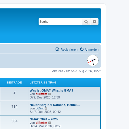
Suche
Erweiterte Suche
Registrieren
Anmelden
Aktuelle Zeit: Sa 8. Aug 2026, 16:28
BEITRÄGE
LETZTER BEITRAG
L
Was ist GMA? What is GMA?
B
2
e
N
von
dl4mfm
t
e
Di 9. Dez 2025, 12:39
e
z
u
t
e
L
Neuer Berg bei Kamenz, Heidel…
B
719
i
e
s
e
N
von
dd5nt
r
t
t
e
So 7. Dez 2025, 09:42
e
t
B
e
z
u
e
r
t
e
L
GMAC 2024 + 2025
B
504
i
i
B
r
e
s
e
N
von
dl4mfm
t
e
r
t
t
e
Di 24. Mär 2026, 00:58
e
r
i
t
B
e