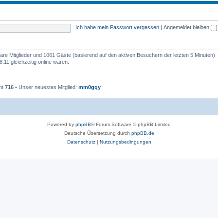
n
e
e
m
n
Ich habe mein Passwort vergessen
|
Angemeldet bleiben
e
n
tbare Mitglieder und 1061 Gäste (basierend auf den aktiven Besuchern der letzten 5 Minuten)
:11 gleichzeitig online waren.
mt
716
• Unser neuestes Mitglied:
mm0gqy
Powered by
phpBB
® Forum Software © phpBB Limited
Deutsche Übersetzung durch
phpBB.de
Datenschutz
|
Nutzungsbedingungen