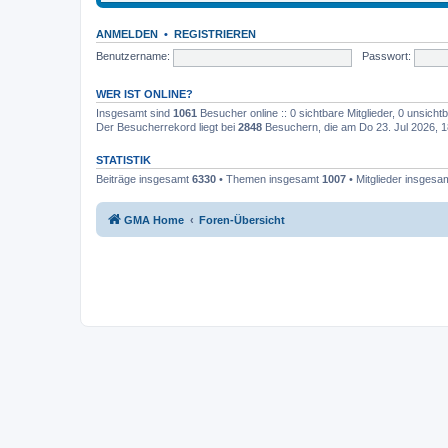
ANMELDEN
•
REGISTRIEREN
Benutzername:
Passwort:
WER IST ONLINE?
Insgesamt sind
1061
Besucher online :: 0 sichtbare Mitglieder, 0 unsich
Der Besucherrekord liegt bei
2848
Besuchern, die am Do 23. Jul 2026, 18
STATISTIK
Beiträge insgesamt
6330
• Themen insgesamt
1007
• Mitglieder insgesa
GMA Home
Foren-Übersicht