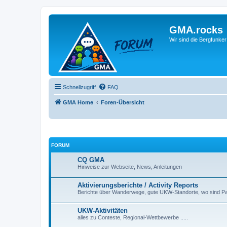
GMA.rocks
Wir sind die Bergfunker
Schnellzugriff
FAQ
GMA Home
Foren-Übersicht
FORUM
CQ GMA
Hinweise zur Webseite, News, Anleitungen
Aktivierungsberichte / Activity Reports
Berichte über Wanderwege, gute UKW-Standorte, wo sind Par
UKW-Aktivitäten
alles zu Conteste, Regional-Wettbewerbe .....