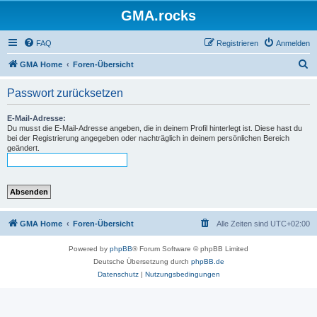
GMA.rocks
FAQ
Registrieren
Anmelden
S
GMA Home
Foren-Übersicht
u
Passwort zurücksetzen
c
h
E-Mail-Adresse:
Du musst die E-Mail-Adresse angeben, die in deinem Profil hinterlegt ist. Diese hast du
e
bei der Registrierung angegeben oder nachträglich in deinem persönlichen Bereich
geändert.
GMA Home
Foren-Übersicht
Alle Zeiten sind
UTC+02:00
Powered by
phpBB
® Forum Software © phpBB Limited
Deutsche Übersetzung durch
phpBB.de
Datenschutz
|
Nutzungsbedingungen