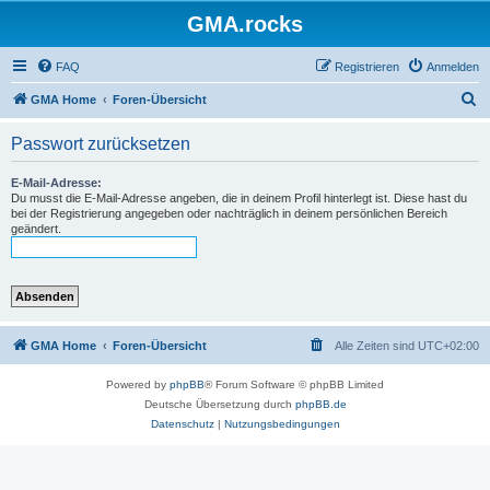
GMA.rocks
FAQ
Registrieren
Anmelden
S
GMA Home
Foren-Übersicht
u
Passwort zurücksetzen
c
h
E-Mail-Adresse:
Du musst die E-Mail-Adresse angeben, die in deinem Profil hinterlegt ist. Diese hast du
e
bei der Registrierung angegeben oder nachträglich in deinem persönlichen Bereich
geändert.
GMA Home
Foren-Übersicht
Alle Zeiten sind
UTC+02:00
Powered by
phpBB
® Forum Software © phpBB Limited
Deutsche Übersetzung durch
phpBB.de
Datenschutz
|
Nutzungsbedingungen