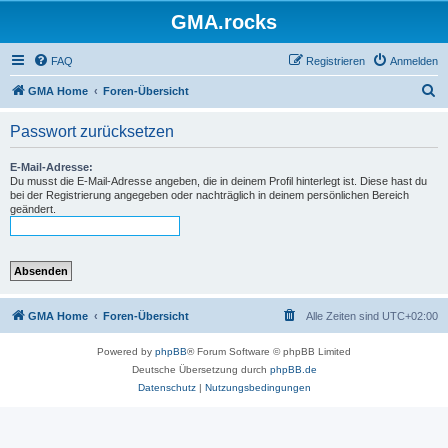
GMA.rocks
FAQ
Registrieren
Anmelden
S
GMA Home
Foren-Übersicht
u
Passwort zurücksetzen
c
h
E-Mail-Adresse:
Du musst die E-Mail-Adresse angeben, die in deinem Profil hinterlegt ist. Diese hast du
e
bei der Registrierung angegeben oder nachträglich in deinem persönlichen Bereich
geändert.
GMA Home
Foren-Übersicht
Alle Zeiten sind
UTC+02:00
Powered by
phpBB
® Forum Software © phpBB Limited
Deutsche Übersetzung durch
phpBB.de
Datenschutz
|
Nutzungsbedingungen