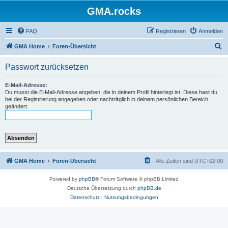
GMA.rocks
FAQ
Registrieren
Anmelden
S
GMA Home
Foren-Übersicht
u
Passwort zurücksetzen
c
h
E-Mail-Adresse:
Du musst die E-Mail-Adresse angeben, die in deinem Profil hinterlegt ist. Diese hast du
e
bei der Registrierung angegeben oder nachträglich in deinem persönlichen Bereich
geändert.
GMA Home
Foren-Übersicht
Alle Zeiten sind
UTC+02:00
Powered by
phpBB
® Forum Software © phpBB Limited
Deutsche Übersetzung durch
phpBB.de
Datenschutz
|
Nutzungsbedingungen