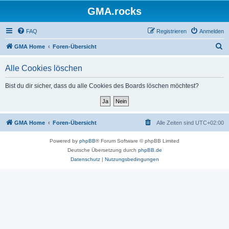
GMA.rocks
FAQ
Registrieren
Anmelden
S
GMA Home
Foren-Übersicht
u
Alle Cookies löschen
c
h
Bist du dir sicher, dass du alle Cookies des Boards löschen möchtest?
e
GMA Home
Foren-Übersicht
Alle Zeiten sind
UTC+02:00
Powered by
phpBB
® Forum Software © phpBB Limited
Deutsche Übersetzung durch
phpBB.de
Datenschutz
|
Nutzungsbedingungen