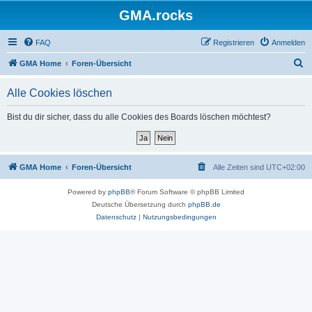
GMA.rocks
FAQ
Registrieren
Anmelden
S
GMA Home
Foren-Übersicht
u
Alle Cookies löschen
c
h
Bist du dir sicher, dass du alle Cookies des Boards löschen möchtest?
e
GMA Home
Foren-Übersicht
Alle Zeiten sind
UTC+02:00
Powered by
phpBB
® Forum Software © phpBB Limited
Deutsche Übersetzung durch
phpBB.de
Datenschutz
|
Nutzungsbedingungen