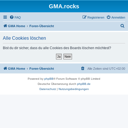
GMA.rocks
FAQ
Registrieren
Anmelden
S
GMA Home
Foren-Übersicht
u
Alle Cookies löschen
c
h
Bist du dir sicher, dass du alle Cookies des Boards löschen möchtest?
e
GMA Home
Foren-Übersicht
Alle Zeiten sind
UTC+02:00
Powered by
phpBB
® Forum Software © phpBB Limited
Deutsche Übersetzung durch
phpBB.de
Datenschutz
|
Nutzungsbedingungen