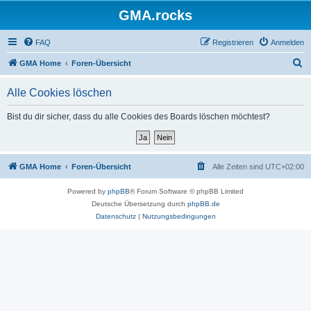
GMA.rocks
FAQ
Registrieren
Anmelden
S
GMA Home
Foren-Übersicht
u
Alle Cookies löschen
c
h
Bist du dir sicher, dass du alle Cookies des Boards löschen möchtest?
e
GMA Home
Foren-Übersicht
Alle Zeiten sind
UTC+02:00
Powered by
phpBB
® Forum Software © phpBB Limited
Deutsche Übersetzung durch
phpBB.de
Datenschutz
|
Nutzungsbedingungen