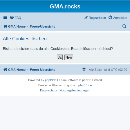
GMA.rocks
FAQ
Registrieren
Anmelden
S
GMA Home
Foren-Übersicht
u
Alle Cookies löschen
c
h
Bist du dir sicher, dass du alle Cookies des Boards löschen möchtest?
e
GMA Home
Foren-Übersicht
Alle Zeiten sind
UTC+02:00
Powered by
phpBB
® Forum Software © phpBB Limited
Deutsche Übersetzung durch
phpBB.de
Datenschutz
|
Nutzungsbedingungen