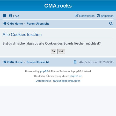
GMA.rocks
FAQ
Registrieren
Anmelden
S
GMA Home
Foren-Übersicht
u
Alle Cookies löschen
c
h
Bist du dir sicher, dass du alle Cookies des Boards löschen möchtest?
e
GMA Home
Foren-Übersicht
Alle Zeiten sind
UTC+02:00
Powered by
phpBB
® Forum Software © phpBB Limited
Deutsche Übersetzung durch
phpBB.de
Datenschutz
|
Nutzungsbedingungen