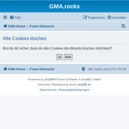
GMA.rocks
FAQ
Registrieren
Anmelden
S
GMA Home
Foren-Übersicht
u
Alle Cookies löschen
c
h
Bist du dir sicher, dass du alle Cookies des Boards löschen möchtest?
e
GMA Home
Foren-Übersicht
Alle Zeiten sind
UTC+02:00
Powered by
phpBB
® Forum Software © phpBB Limited
Deutsche Übersetzung durch
phpBB.de
Datenschutz
|
Nutzungsbedingungen