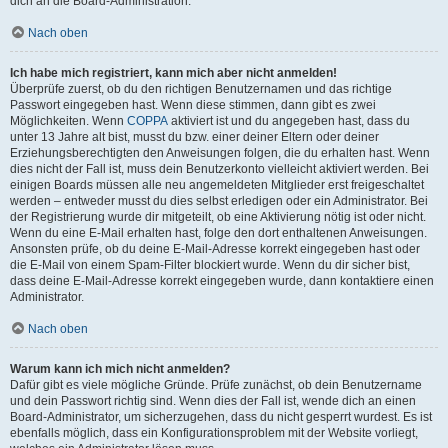
dich an die Board-Administration.
Nach oben
Ich habe mich registriert, kann mich aber nicht anmelden!
Überprüfe zuerst, ob du den richtigen Benutzernamen und das richtige
Passwort eingegeben hast. Wenn diese stimmen, dann gibt es zwei
Möglichkeiten. Wenn
COPPA
aktiviert ist und du angegeben hast, dass du
unter 13 Jahre alt bist, musst du bzw. einer deiner Eltern oder deiner
Erziehungsberechtigten den Anweisungen folgen, die du erhalten hast. Wenn
dies nicht der Fall ist, muss dein Benutzerkonto vielleicht aktiviert werden. Bei
einigen Boards müssen alle neu angemeldeten Mitglieder erst freigeschaltet
werden – entweder musst du dies selbst erledigen oder ein Administrator. Bei
der Registrierung wurde dir mitgeteilt, ob eine Aktivierung nötig ist oder nicht.
Wenn du eine E-Mail erhalten hast, folge den dort enthaltenen Anweisungen.
Ansonsten prüfe, ob du deine E-Mail-Adresse korrekt eingegeben hast oder
die E-Mail von einem Spam-Filter blockiert wurde. Wenn du dir sicher bist,
dass deine E-Mail-Adresse korrekt eingegeben wurde, dann kontaktiere einen
Administrator.
Nach oben
Warum kann ich mich nicht anmelden?
Dafür gibt es viele mögliche Gründe. Prüfe zunächst, ob dein Benutzername
und dein Passwort richtig sind. Wenn dies der Fall ist, wende dich an einen
Board-Administrator, um sicherzugehen, dass du nicht gesperrt wurdest. Es ist
ebenfalls möglich, dass ein Konfigurationsproblem mit der Website vorliegt,