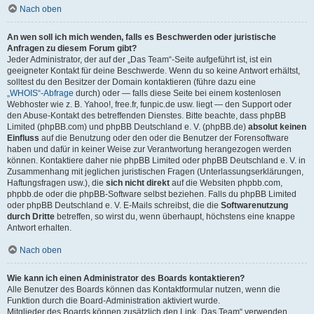
Nach oben
An wen soll ich mich wenden, falls es Beschwerden oder juristische
Anfragen zu diesem Forum gibt?
Jeder Administrator, der auf der „Das Team“-Seite aufgeführt ist, ist ein
geeigneter Kontakt für deine Beschwerde. Wenn du so keine Antwort erhältst,
solltest du den Besitzer der Domain kontaktieren (führe dazu eine
„WHOIS“-Abfrage
durch) oder — falls diese Seite bei einem kostenlosen
Webhoster wie z. B. Yahoo!, free.fr, funpic.de usw. liegt — den Support oder
den Abuse-Kontakt des betreffenden Dienstes. Bitte beachte, dass phpBB
Limited (phpBB.com) und phpBB Deutschland e. V. (phpBB.de)
absolut keinen
Einfluss
auf die Benutzung oder den oder die Benutzer der Forensoftware
haben und dafür in keiner Weise zur Verantwortung herangezogen werden
können. Kontaktiere daher nie phpBB Limited oder phpBB Deutschland e. V. in
Zusammenhang mit jeglichen juristischen Fragen (Unterlassungserklärungen,
Haftungsfragen usw.), die
sich nicht direkt
auf die Websiten phpbb.com,
phpbb.de oder die phpBB-Software selbst beziehen. Falls du phpBB Limited
oder phpBB Deutschland e. V. E-Mails schreibst, die die
Softwarenutzung
durch Dritte
betreffen, so wirst du, wenn überhaupt, höchstens eine knappe
Antwort erhalten.
Nach oben
Wie kann ich einen Administrator des Boards kontaktieren?
Alle Benutzer des Boards können das Kontaktformular nutzen, wenn die
Funktion durch die Board-Administration aktiviert wurde.
Mitglieder des Boards können zusätzlich den Link „Das Team“ verwenden.