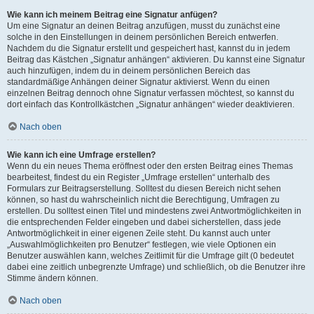
Wie kann ich meinem Beitrag eine Signatur anfügen?
Um eine Signatur an deinen Beitrag anzufügen, musst du zunächst eine
solche in den Einstellungen in deinem persönlichen Bereich entwerfen.
Nachdem du die Signatur erstellt und gespeichert hast, kannst du in jedem
Beitrag das Kästchen „Signatur anhängen“ aktivieren. Du kannst eine Signatur
auch hinzufügen, indem du in deinem persönlichen Bereich das
standardmäßige Anhängen deiner Signatur aktivierst. Wenn du einen
einzelnen Beitrag dennoch ohne Signatur verfassen möchtest, so kannst du
dort einfach das Kontrollkästchen „Signatur anhängen“ wieder deaktivieren.
Nach oben
Wie kann ich eine Umfrage erstellen?
Wenn du ein neues Thema eröffnest oder den ersten Beitrag eines Themas
bearbeitest, findest du ein Register „Umfrage erstellen“ unterhalb des
Formulars zur Beitragserstellung. Solltest du diesen Bereich nicht sehen
können, so hast du wahrscheinlich nicht die Berechtigung, Umfragen zu
erstellen. Du solltest einen Titel und mindestens zwei Antwortmöglichkeiten in
die entsprechenden Felder eingeben und dabei sicherstellen, dass jede
Antwortmöglichkeit in einer eigenen Zeile steht. Du kannst auch unter
„Auswahlmöglichkeiten pro Benutzer“ festlegen, wie viele Optionen ein
Benutzer auswählen kann, welches Zeitlimit für die Umfrage gilt (0 bedeutet
dabei eine zeitlich unbegrenzte Umfrage) und schließlich, ob die Benutzer ihre
Stimme ändern können.
Nach oben