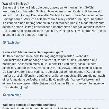
Was sind Smileys?
Smileys sind kleine Bilder, die benutzt werden können, um ein Gefühl
auszudrücken. Für jeden Smiley gibt es einen kurzen Code, z. B. bedeutet :)
fröhlich und :( traurig. Die Liste aller Smileys kannst du beim Verfassen eines
Beitrags sehen. Versuche bitte trotzdem, Smileys nicht zu häufig zu benutzen,
sie können einen Beitrag schnell unlesbar machen und ein Moderator könnte
deshalb deinen Beitrag entsprechend überarbeiten oder gar komplett löschen.
Die Board-Administration kann auch die Anzahl der Smileys begrenzen, die du
in einem Beitrag benutzen kannst.
Nach oben
Kann ich Bilder in meine Beiträge einfügen?
Ja, Bilder können in deinem Beitrag angezeigt werden. Wenn die
Administration Dateianhänge erlaubt hat, kannst du das Bild auch direkt
hochladen. Ansonsten musst du zu einem Bild verlinken, das auf einem
öffentlich zugänglichen Server liegt, z. B. http://www.domain.tld/mein-bild.gif.
Du kannst weder Bilder verlinken, die sich auf deinem eigenen PC befinden
(außer es ist ein öffentlich zugänglicher Server), noch zu Bildern, die nur nach
einer Anmeldung verfügbar sind, z. B. Hotmail- oder Yahoo-Mailboxen, mit
einem Passwort geschützte Seiten usw. Um das Bild anzuzeigen, benutze den
BBCode-Tag „[img]“.
Nach oben
Was sind globale Bekanntmachungen?
Globale Bekanntmachungen beinhalten wichtige Informationen, deshalb