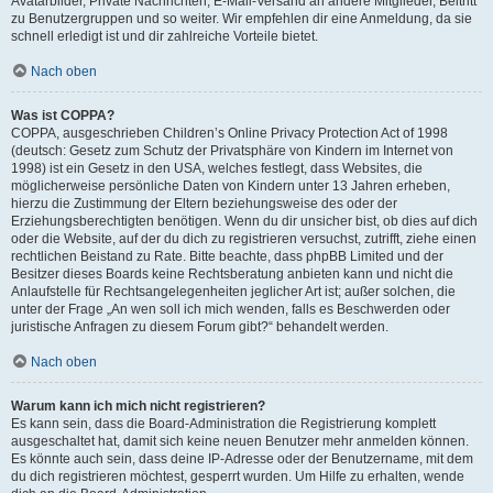
Avatarbilder, Private Nachrichten, E-Mail-Versand an andere Mitglieder, Beitritt
zu Benutzergruppen und so weiter. Wir empfehlen dir eine Anmeldung, da sie
schnell erledigt ist und dir zahlreiche Vorteile bietet.
Nach oben
Was ist COPPA?
COPPA, ausgeschrieben Children’s Online Privacy Protection Act of 1998
(deutsch: Gesetz zum Schutz der Privatsphäre von Kindern im Internet von
1998) ist ein Gesetz in den USA, welches festlegt, dass Websites, die
möglicherweise persönliche Daten von Kindern unter 13 Jahren erheben,
hierzu die Zustimmung der Eltern beziehungsweise des oder der
Erziehungsberechtigten benötigen. Wenn du dir unsicher bist, ob dies auf dich
oder die Website, auf der du dich zu registrieren versuchst, zutrifft, ziehe einen
rechtlichen Beistand zu Rate. Bitte beachte, dass phpBB Limited und der
Besitzer dieses Boards keine Rechtsberatung anbieten kann und nicht die
Anlaufstelle für Rechtsangelegenheiten jeglicher Art ist; außer solchen, die
unter der Frage „An wen soll ich mich wenden, falls es Beschwerden oder
juristische Anfragen zu diesem Forum gibt?“ behandelt werden.
Nach oben
Warum kann ich mich nicht registrieren?
Es kann sein, dass die Board-Administration die Registrierung komplett
ausgeschaltet hat, damit sich keine neuen Benutzer mehr anmelden können.
Es könnte auch sein, dass deine IP-Adresse oder der Benutzername, mit dem
du dich registrieren möchtest, gesperrt wurden. Um Hilfe zu erhalten, wende