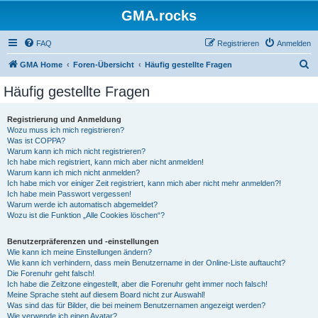
GMA.rocks
FAQ
Registrieren
Anmelden
S
GMA Home
Foren-Übersicht
Häufig gestellte Fragen
u
Häufig gestellte Fragen
c
h
Registrierung und Anmeldung
Wozu muss ich mich registrieren?
e
Was ist COPPA?
Warum kann ich mich nicht registrieren?
Ich habe mich registriert, kann mich aber nicht anmelden!
Warum kann ich mich nicht anmelden?
Ich habe mich vor einiger Zeit registriert, kann mich aber nicht mehr anmelden?!
Ich habe mein Passwort vergessen!
Warum werde ich automatisch abgemeldet?
Wozu ist die Funktion „Alle Cookies löschen“?
Benutzerpräferenzen und -einstellungen
Wie kann ich meine Einstellungen ändern?
Wie kann ich verhindern, dass mein Benutzername in der Online-Liste auftaucht?
Die Forenuhr geht falsch!
Ich habe die Zeitzone eingestellt, aber die Forenuhr geht immer noch falsch!
Meine Sprache steht auf diesem Board nicht zur Auswahl!
Was sind das für Bilder, die bei meinem Benutzernamen angezeigt werden?
Wie verwende ich einen Avatar?