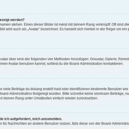
gezeigt werden?
amen stehen. Eines dieser Bilder ist meist mit deinem Rang verknüpft: Oft sind di
ld wird auch als „Avatar“ bezeichnet. Es handelt sich hierbei in der Regel um ein
 Avatar über eine der folgenden vier Methoden hinzufügen: Gravatar, Galerie, Rem
en Avatar benutzen kannst, solltest du die Board-Administration kontaktieren.
viele Beiträge du bislang erstellt hast oder identifizieren bestimmte Benutzer w
 Board-Administration festgelegt wurden. Bitte schreibe keine sinnlosen Beiträge
wird deinen Rang unter Umständen einfach wieder zurücksetzen.
rde ich aufgefordert, mich anzumelden.
ion für Nachrichten an andere Benutzer nutzen, falls diese von der Board-Administ