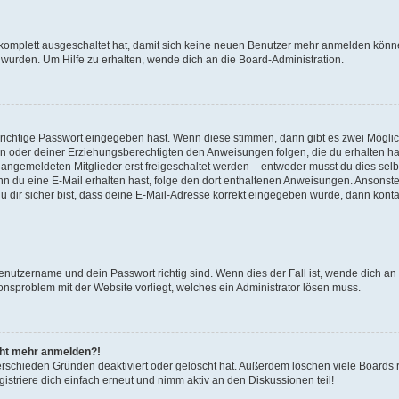
g komplett ausgeschaltet hat, damit sich keine neuen Benutzer mehr anmelden könn
 wurden. Um Hilfe zu erhalten, wende dich an die Board-Administration.
 richtige Passwort eingegeben hast. Wenn diese stimmen, dann gibt es zwei Mögl
tern oder deiner Erziehungsberechtigten den Anweisungen folgen, die du erhalten ha
u angemeldeten Mitglieder erst freigeschaltet werden – entweder musst du dies selbs
. Wenn du eine E-Mail erhalten hast, folge den dort enthaltenen Anweisungen. Ansons
 dir sicher bist, dass deine E-Mail-Adresse korrekt eingegeben wurde, dann kontak
Benutzername und dein Passwort richtig sind. Wenn dies der Fall ist, wende dich a
ionsproblem mit der Website vorliegt, welches ein Administrator lösen muss.
icht mehr anmelden?!
erschieden Gründen deaktiviert oder gelöscht hat. Außerdem löschen viele Boards r
triere dich einfach erneut und nimm aktiv an den Diskussionen teil!