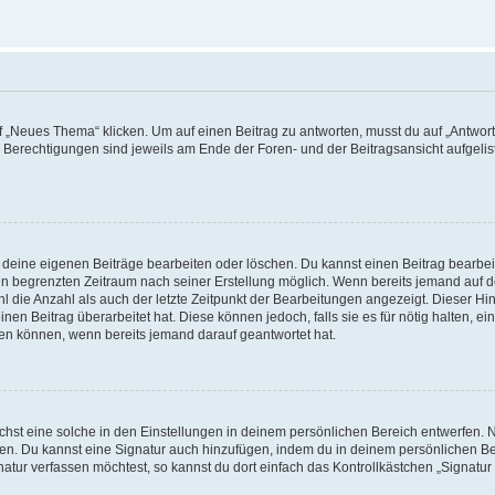
„Neues Thema“ klicken. Um auf einen Beitrag zu antworten, musst du auf „Antworte
e Berechtigungen sind jeweils am Ende der Foren- und der Beitragsansicht aufgeliste
r deine eigenen Beiträge bearbeiten oder löschen. Du kannst einen Beitrag bearbe
inen begrenzten Zeitraum nach seiner Erstellung möglich. Wenn bereits jemand auf de
 die Anzahl als auch der letzte Zeitpunkt der Bearbeitungen angezeigt. Dieser Hi
en Beitrag überarbeitet hat. Diese können jedoch, falls sie es für nötig halten, ei
hen können, wenn bereits jemand darauf geantwortet hat.
st eine solche in den Einstellungen in deinem persönlichen Bereich entwerfen. Na
eren. Du kannst eine Signatur auch hinzufügen, indem du in deinem persönlichen 
atur verfassen möchtest, so kannst du dort einfach das Kontrollkästchen „Signatu