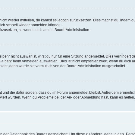
 nicht wieder mitteilen, du kannst es jedoch zurücksetzen. Dies machst du, indem 
 dich schnell wieder anmelden können.
ückzusetzen, so wende dich an die Board-Administration.
en“ nicht auswählst, wirst du nur für eine Sitzung angemeldet. Dies verhindert 
leiben“ beim Anmelden auswählen. Dies ist nicht empfehlenswert, wenn du dich an
 steht, dann wurde sie vermutlich von der Board-Administration ausgeschaltet.
 hat und die dafür sorgen, dass du im Forum angemeldet bleibst. Außerdem ermögli
tiviert wurden. Wenn du Probleme bei der An- oder Abmeldung hast, kann es helfen
n in der Datenbank des Boards gespeichert. Um diese zu ändern, gehe in den „Persö