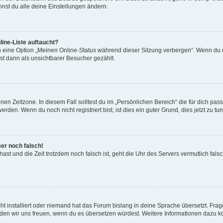
nst du alle deine Einstellungen ändern.
ine-Liste auftaucht?
n eine Option „Meinen Online-Status während dieser Sitzung verbergen“. Wenn du d
st dann als unsichtbarer Besucher gezählt.
en Zeitzone. In diesem Fall solltest du im „Persönlichen Bereich“ die für dich passe
den. Wenn du noch nicht registriert bist, ist dies ein guter Grund, dies jetzt zu tun
mer noch falsch!
t hast und die Zeit trotzdem noch falsch ist, geht die Uhr des Servers vermutlich fal
t installiert oder niemand hat das Forum bislang in deine Sprache übersetzt. Frag
, würden wir uns freuen, wenn du es übersetzen würdest. Weitere Informationen dazu