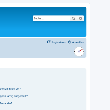
Suche
Erweiterte Suche
Registrieren
Anmelden
ete ich ihnen bei?
en farbig dargestellt?
tartseite?