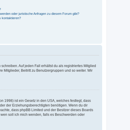
?
hwerden oder juristische Anfragen zu diesem Forum gibt?
s kontaktieren?
chreiben. Auf jeden Fall erhältst du als registriertes Mitglied
e Mitglieder, Beitritt zu Benutzergruppen und so weiter. Wir
n 1998) ist ein Gesetz in den USA, welches festlegt, dass
der der Erziehungsberechtigten benötigen. Wenn du dir
te beachte, dass phpBB Limited und der Besitzer dieses Boards
An wen soll ich mich wenden, falls es Beschwerden oder