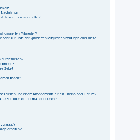
icken!
 Nachrichten!
ed dieses Forums erhalten!
d ignorierten Mitglieder?
e oder zur Liste der ignorierten Mitglieder hinzufügen oder diese
en durchsuchen?
gebnisse?
re Seite?
hemen finden?
esezeichen und einem Abonnements für ein Thema oder Forum?
a setzen oder ein Thema abonnieren?
 zulässig?
hänge erhalten?