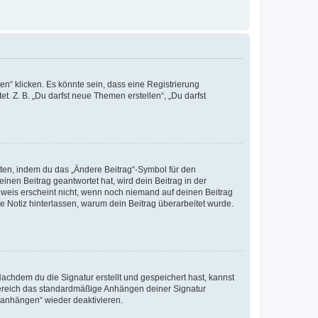
n“ klicken. Es könnte sein, dass eine Registrierung
t. Z. B. „Du darfst neue Themen erstellen“, „Du darfst
iten, indem du das „Ändere Beitrag“-Symbol für den
inen Beitrag geantwortet hat, wird dein Beitrag in der
nweis erscheint nicht, wenn noch niemand auf deinen Beitrag
ne Notiz hinterlassen, warum dein Beitrag überarbeitet wurde.
chdem du die Signatur erstellt und gespeichert hast, kannst
Bereich das standardmäßige Anhängen deiner Signatur
r anhängen“ wieder deaktivieren.