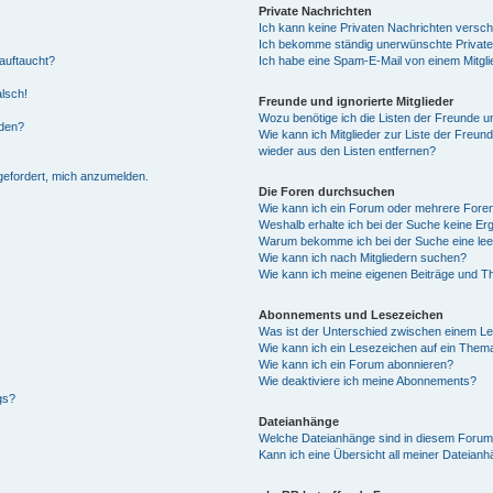
Private Nachrichten
Ich kann keine Privaten Nachrichten versch
Ich bekomme ständig unerwünschte Private
auftaucht?
Ich habe eine Spam-E-Mail von einem Mitgli
alsch!
Freunde und ignorierte Mitglieder
Wozu benötige ich die Listen der Freunde un
rden?
Wie kann ich Mitglieder zur Liste der Freund
wieder aus den Listen entfernen?
fgefordert, mich anzumelden.
Die Foren durchsuchen
Wie kann ich ein Forum oder mehrere For
Weshalb erhalte ich bei der Suche keine Er
Warum bekomme ich bei der Suche eine lee
Wie kann ich nach Mitgliedern suchen?
Wie kann ich meine eigenen Beiträge und T
Abonnements und Lesezeichen
Was ist der Unterschied zwischen einem L
Wie kann ich ein Lesezeichen auf ein Them
Wie kann ich ein Forum abonnieren?
Wie deaktiviere ich meine Abonnements?
gs?
Dateianhänge
Welche Dateianhänge sind in diesem Forum
Kann ich eine Übersicht all meiner Dateian