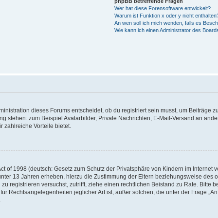
phpBB betreffende Fragen
Wer hat diese Forensoftware entwickelt?
Warum ist Funktion x oder y nicht enthalten
An wen soll ich mich wenden, falls es Besc
Wie kann ich einen Administrator des Board
istration dieses Forums entscheidet, ob du registriert sein musst, um Beiträge zu s
ung stehen: zum Beispiel Avatarbilder, Private Nachrichten, E-Mail-Versand an ander
 zahlreiche Vorteile bietet.
t of 1998 (deutsch: Gesetz zum Schutz der Privatsphäre von Kindern im Internet vo
unter 13 Jahren erheben, hierzu die Zustimmung der Eltern beziehungsweise des o
h zu registrieren versuchst, zutrifft, ziehe einen rechtlichen Beistand zu Rate. Bit
für Rechtsangelegenheiten jeglicher Art ist; außer solchen, die unter der Frage „
.