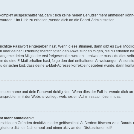
g komplett ausgeschaltet hat, damit sich keine neuen Benutzer mehr anmelden könn
 wurden. Um Hilfe zu erhalten, wende dich an die Board-Administration.
 richtige Passwort eingegeben hast. Wenn diese stimmen, dann gibt es zwei Mögl
tern oder deiner Erziehungsberechtigten den Anweisungen folgen, die du erhalten ha
u angemeldeten Mitglieder erst freigeschaltet werden – entweder musst du dies selbs
. Wenn du eine E-Mail erhalten hast, folge den dort enthaltenen Anweisungen. Ansons
 dir sicher bist, dass deine E-Mail-Adresse korrekt eingegeben wurde, dann kontak
Benutzername und dein Passwort richtig sind. Wenn dies der Fall ist, wende dich a
ionsproblem mit der Website vorliegt, welches ein Administrator lösen muss.
icht mehr anmelden?!
erschieden Gründen deaktiviert oder gelöscht hat. Außerdem löschen viele Boards r
triere dich einfach erneut und nimm aktiv an den Diskussionen teil!