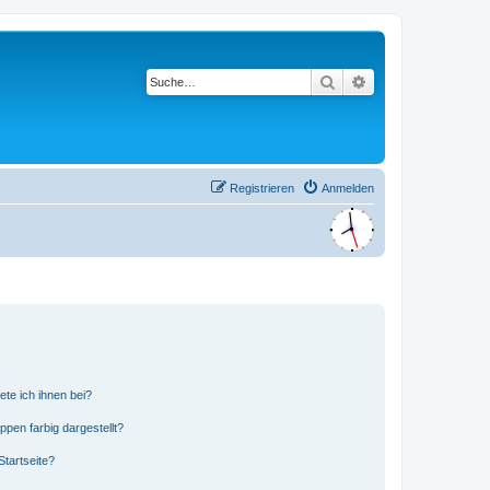
Suche
Erweiterte Suche
Registrieren
Anmelden
ete ich ihnen bei?
en farbig dargestellt?
tartseite?