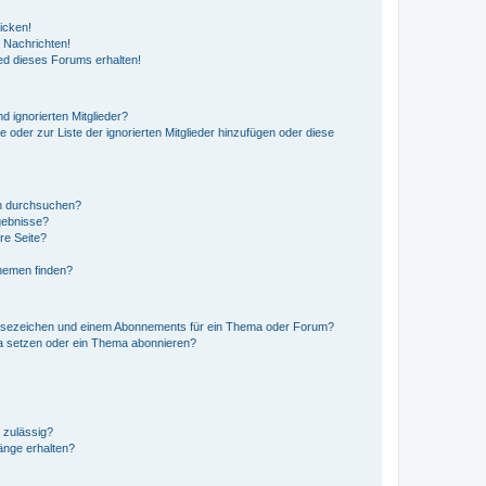
icken!
 Nachrichten!
ed dieses Forums erhalten!
d ignorierten Mitglieder?
e oder zur Liste der ignorierten Mitglieder hinzufügen oder diese
en durchsuchen?
gebnisse?
re Seite?
hemen finden?
esezeichen und einem Abonnements für ein Thema oder Forum?
a setzen oder ein Thema abonnieren?
 zulässig?
hänge erhalten?