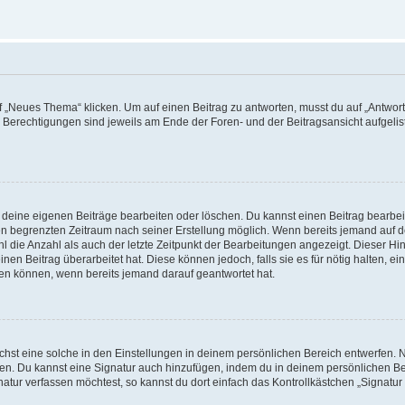
„Neues Thema“ klicken. Um auf einen Beitrag zu antworten, musst du auf „Antworte
e Berechtigungen sind jeweils am Ende der Foren- und der Beitragsansicht aufgeliste
r deine eigenen Beiträge bearbeiten oder löschen. Du kannst einen Beitrag bearbe
inen begrenzten Zeitraum nach seiner Erstellung möglich. Wenn bereits jemand auf de
 die Anzahl als auch der letzte Zeitpunkt der Bearbeitungen angezeigt. Dieser Hi
en Beitrag überarbeitet hat. Diese können jedoch, falls sie es für nötig halten, ei
hen können, wenn bereits jemand darauf geantwortet hat.
st eine solche in den Einstellungen in deinem persönlichen Bereich entwerfen. Na
eren. Du kannst eine Signatur auch hinzufügen, indem du in deinem persönlichen 
atur verfassen möchtest, so kannst du dort einfach das Kontrollkästchen „Signatu