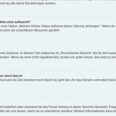
nst du alle deine Einstellungen ändern.
ine-Liste auftaucht?
n eine Option „Meinen Online-Status während dieser Sitzung verbergen“. Wenn du d
st dann als unsichtbarer Besucher gezählt.
en Zeitzone. In diesem Fall solltest du im „Persönlichen Bereich“ die für dich passe
den. Wenn du noch nicht registriert bist, ist dies ein guter Grund, dies jetzt zu tun
mer noch falsch!
t hast und die Zeit trotzdem noch falsch ist, geht die Uhr des Servers vermutlich fal
t installiert oder niemand hat das Forum bislang in deine Sprache übersetzt. Frag
, würden wir uns freuen, wenn du es übersetzen würdest. Weitere Informationen dazu