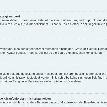
gezeigt werden?
amen stehen. Eines dieser Bilder ist meist mit deinem Rang verknüpft: Oft sind di
ld wird auch als „Avatar“ bezeichnet. Es handelt sich hierbei in der Regel um ein
 Avatar über eine der folgenden vier Methoden hinzufügen: Gravatar, Galerie, Rem
en Avatar benutzen kannst, solltest du die Board-Administration kontaktieren.
viele Beiträge du bislang erstellt hast oder identifizieren bestimmte Benutzer w
 Board-Administration festgelegt wurden. Bitte schreibe keine sinnlosen Beiträge
wird deinen Rang unter Umständen einfach wieder zurücksetzen.
rde ich aufgefordert, mich anzumelden.
ion für Nachrichten an andere Benutzer nutzen, falls diese von der Board-Administ