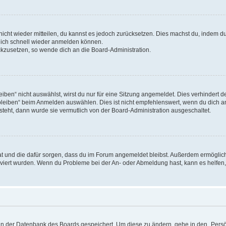
 nicht wieder mitteilen, du kannst es jedoch zurücksetzen. Dies machst du, indem 
 dich schnell wieder anmelden können.
ückzusetzen, so wende dich an die Board-Administration.
en“ nicht auswählst, wirst du nur für eine Sitzung angemeldet. Dies verhindert 
leiben“ beim Anmelden auswählen. Dies ist nicht empfehlenswert, wenn du dich an
 steht, dann wurde sie vermutlich von der Board-Administration ausgeschaltet.
 hat und die dafür sorgen, dass du im Forum angemeldet bleibst. Außerdem ermögli
tiviert wurden. Wenn du Probleme bei der An- oder Abmeldung hast, kann es helfen
n in der Datenbank des Boards gespeichert. Um diese zu ändern, gehe in den „Persö