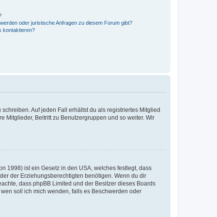
?
hwerden oder juristische Anfragen zu diesem Forum gibt?
s kontaktieren?
chreiben. Auf jeden Fall erhältst du als registriertes Mitglied
e Mitglieder, Beitritt zu Benutzergruppen und so weiter. Wir
n 1998) ist ein Gesetz in den USA, welches festlegt, dass
der der Erziehungsberechtigten benötigen. Wenn du dir
te beachte, dass phpBB Limited und der Besitzer dieses Boards
An wen soll ich mich wenden, falls es Beschwerden oder