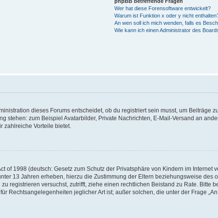
phpBB betreffende Fragen
Wer hat diese Forensoftware entwickelt?
Warum ist Funktion x oder y nicht enthalten
An wen soll ich mich wenden, falls es Besc
Wie kann ich einen Administrator des Board
istration dieses Forums entscheidet, ob du registriert sein musst, um Beiträge zu s
ung stehen: zum Beispiel Avatarbilder, Private Nachrichten, E-Mail-Versand an ander
 zahlreiche Vorteile bietet.
t of 1998 (deutsch: Gesetz zum Schutz der Privatsphäre von Kindern im Internet vo
unter 13 Jahren erheben, hierzu die Zustimmung der Eltern beziehungsweise des o
h zu registrieren versuchst, zutrifft, ziehe einen rechtlichen Beistand zu Rate. Bit
für Rechtsangelegenheiten jeglicher Art ist; außer solchen, die unter der Frage „
.