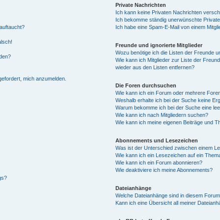
Private Nachrichten
Ich kann keine Privaten Nachrichten versch
Ich bekomme ständig unerwünschte Private
auftaucht?
Ich habe eine Spam-E-Mail von einem Mitgli
alsch!
Freunde und ignorierte Mitglieder
Wozu benötige ich die Listen der Freunde un
rden?
Wie kann ich Mitglieder zur Liste der Freund
wieder aus den Listen entfernen?
fgefordert, mich anzumelden.
Die Foren durchsuchen
Wie kann ich ein Forum oder mehrere For
Weshalb erhalte ich bei der Suche keine Er
Warum bekomme ich bei der Suche eine lee
Wie kann ich nach Mitgliedern suchen?
Wie kann ich meine eigenen Beiträge und T
Abonnements und Lesezeichen
Was ist der Unterschied zwischen einem L
Wie kann ich ein Lesezeichen auf ein Them
Wie kann ich ein Forum abonnieren?
Wie deaktiviere ich meine Abonnements?
gs?
Dateianhänge
Welche Dateianhänge sind in diesem Forum
Kann ich eine Übersicht all meiner Dateian