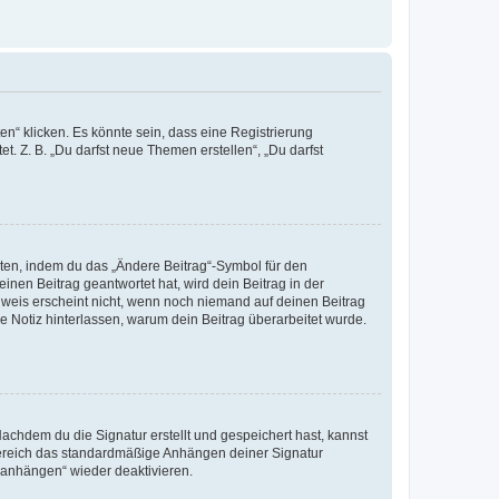
n“ klicken. Es könnte sein, dass eine Registrierung
t. Z. B. „Du darfst neue Themen erstellen“, „Du darfst
iten, indem du das „Ändere Beitrag“-Symbol für den
inen Beitrag geantwortet hat, wird dein Beitrag in der
nweis erscheint nicht, wenn noch niemand auf deinen Beitrag
ne Notiz hinterlassen, warum dein Beitrag überarbeitet wurde.
chdem du die Signatur erstellt und gespeichert hast, kannst
Bereich das standardmäßige Anhängen deiner Signatur
r anhängen“ wieder deaktivieren.