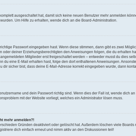
g komplett ausgeschaltet hat, damit sich keine neuen Benutzer mehr anmelden könn
 wurden. Um Hilfe zu erhalten, wende dich an die Board-Administration.
 richtige Passwort eingegeben hast. Wenn diese stimmen, dann gibt es zwei Mögl
tern oder deiner Erziehungsberechtigten den Anweisungen folgen, die du erhalten ha
u angemeldeten Mitglieder erst freigeschaltet werden – entweder musst du dies selbs
. Wenn du eine E-Mail erhalten hast, folge den dort enthaltenen Anweisungen. Ansons
 dir sicher bist, dass deine E-Mail-Adresse korrekt eingegeben wurde, dann kontak
Benutzername und dein Passwort richtig sind. Wenn dies der Fall ist, wende dich a
ionsproblem mit der Website vorliegt, welches ein Administrator lösen muss.
icht mehr anmelden?!
erschieden Gründen deaktiviert oder gelöscht hat. Außerdem löschen viele Boards r
triere dich einfach erneut und nimm aktiv an den Diskussionen teil!