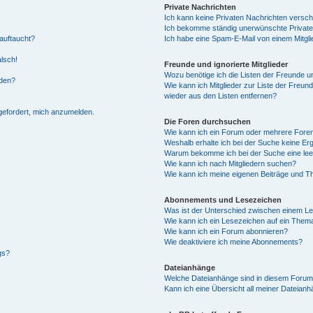
Private Nachrichten
Ich kann keine Privaten Nachrichten versch
Ich bekomme ständig unerwünschte Private
auftaucht?
Ich habe eine Spam-E-Mail von einem Mitgli
alsch!
Freunde und ignorierte Mitglieder
Wozu benötige ich die Listen der Freunde un
rden?
Wie kann ich Mitglieder zur Liste der Freund
wieder aus den Listen entfernen?
fgefordert, mich anzumelden.
Die Foren durchsuchen
Wie kann ich ein Forum oder mehrere For
Weshalb erhalte ich bei der Suche keine Er
Warum bekomme ich bei der Suche eine lee
Wie kann ich nach Mitgliedern suchen?
Wie kann ich meine eigenen Beiträge und T
Abonnements und Lesezeichen
Was ist der Unterschied zwischen einem L
Wie kann ich ein Lesezeichen auf ein Them
Wie kann ich ein Forum abonnieren?
Wie deaktiviere ich meine Abonnements?
gs?
Dateianhänge
Welche Dateianhänge sind in diesem Forum
Kann ich eine Übersicht all meiner Dateian