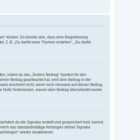
n“ klicken. Es könnte sein, dass eine Registrierung
t. Z. B. „Du darfst neue Themen erstellen“, „Du darfst
iten, indem du das „Ändere Beitrag“-Symbol für den
inen Beitrag geantwortet hat, wird dein Beitrag in der
nweis erscheint nicht, wenn noch niemand auf deinen Beitrag
ne Notiz hinterlassen, warum dein Beitrag überarbeitet wurde.
chdem du die Signatur erstellt und gespeichert hast, kannst
Bereich das standardmäßige Anhängen deiner Signatur
r anhängen“ wieder deaktivieren.