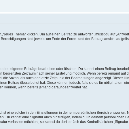
„Neues Thema“ klicken. Um auf einen Beitrag zu antworten, musst du auf „Antworte
e Berechtigungen sind jeweils am Ende der Foren- und der Beitragsansicht aufgeliste
r deine eigenen Beiträge bearbeiten oder löschen. Du kannst einen Beitrag bearbe
inen begrenzten Zeitraum nach seiner Erstellung möglich. Wenn bereits jemand auf de
 die Anzahl als auch der letzte Zeitpunkt der Bearbeitungen angezeigt. Dieser Hi
en Beitrag überarbeitet hat. Diese können jedoch, falls sie es für nötig halten, ei
hen können, wenn bereits jemand darauf geantwortet hat.
st eine solche in den Einstellungen in deinem persönlichen Bereich entwerfen. Na
eren. Du kannst eine Signatur auch hinzufügen, indem du in deinem persönlichen 
atur verfassen möchtest, so kannst du dort einfach das Kontrollkästchen „Signatu