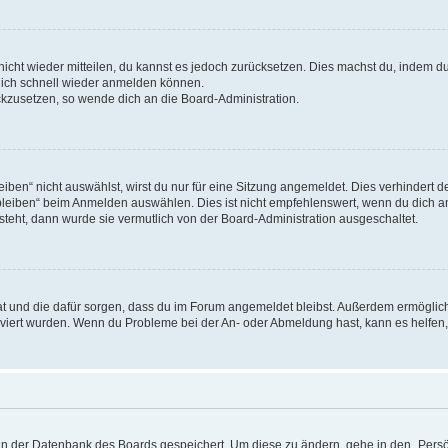
 nicht wieder mitteilen, du kannst es jedoch zurücksetzen. Dies machst du, indem 
 dich schnell wieder anmelden können.
ückzusetzen, so wende dich an die Board-Administration.
en“ nicht auswählst, wirst du nur für eine Sitzung angemeldet. Dies verhindert 
leiben“ beim Anmelden auswählen. Dies ist nicht empfehlenswert, wenn du dich an
 steht, dann wurde sie vermutlich von der Board-Administration ausgeschaltet.
 hat und die dafür sorgen, dass du im Forum angemeldet bleibst. Außerdem ermögli
tiviert wurden. Wenn du Probleme bei der An- oder Abmeldung hast, kann es helfen
n in der Datenbank des Boards gespeichert. Um diese zu ändern, gehe in den „Persö