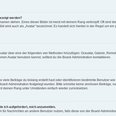
gezeigt werden?
amen stehen. Eines dieser Bilder ist meist mit deinem Rang verknüpft: Oft sind di
ld wird auch als „Avatar“ bezeichnet. Es handelt sich hierbei in der Regel um ein
 Avatar über eine der folgenden vier Methoden hinzufügen: Gravatar, Galerie, Rem
en Avatar benutzen kannst, solltest du die Board-Administration kontaktieren.
viele Beiträge du bislang erstellt hast oder identifizieren bestimmte Benutzer w
 Board-Administration festgelegt wurden. Bitte schreibe keine sinnlosen Beiträge
wird deinen Rang unter Umständen einfach wieder zurücksetzen.
rde ich aufgefordert, mich anzumelden.
ion für Nachrichten an andere Benutzer nutzen, falls diese von der Board-Administ