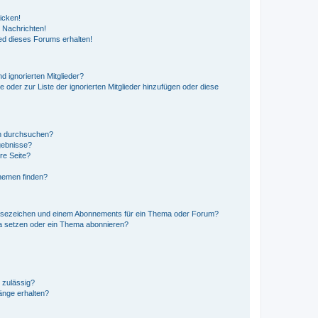
icken!
 Nachrichten!
ed dieses Forums erhalten!
d ignorierten Mitglieder?
e oder zur Liste der ignorierten Mitglieder hinzufügen oder diese
en durchsuchen?
gebnisse?
re Seite?
hemen finden?
esezeichen und einem Abonnements für ein Thema oder Forum?
a setzen oder ein Thema abonnieren?
 zulässig?
hänge erhalten?