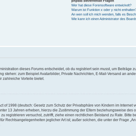
phpBB betreffende Fragen
Wer hat diese Forensoftware entwickelt?
Warum ist Funktion x oder y nicht enthalten
An wen soll ich mich wenden, falls es Besc
Wie kann ich einen Administrator des Board
istration dieses Forums entscheidet, ob du registriert sein musst, um Beiträge zu s
ung stehen: zum Beispiel Avatarbilder, Private Nachrichten, E-Mail-Versand an ander
 zahlreiche Vorteile bietet.
t of 1998 (deutsch: Gesetz zum Schutz der Privatsphäre von Kindern im Internet vo
unter 13 Jahren erheben, hierzu die Zustimmung der Eltern beziehungsweise des o
h zu registrieren versuchst, zutrifft, ziehe einen rechtlichen Beistand zu Rate. Bit
für Rechtsangelegenheiten jeglicher Art ist; außer solchen, die unter der Frage „
.