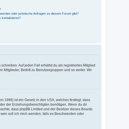
?
hwerden oder juristische Anfragen zu diesem Forum gibt?
s kontaktieren?
chreiben. Auf jeden Fall erhältst du als registriertes Mitglied
e Mitglieder, Beitritt zu Benutzergruppen und so weiter. Wir
n 1998) ist ein Gesetz in den USA, welches festlegt, dass
der der Erziehungsberechtigten benötigen. Wenn du dir
te beachte, dass phpBB Limited und der Besitzer dieses Boards
An wen soll ich mich wenden, falls es Beschwerden oder