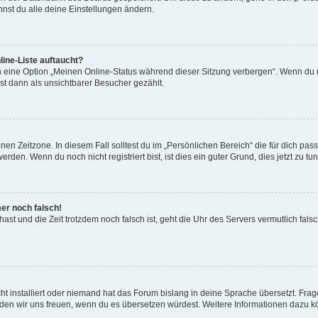
nst du alle deine Einstellungen ändern.
ine-Liste auftaucht?
n eine Option „Meinen Online-Status während dieser Sitzung verbergen“. Wenn du d
st dann als unsichtbarer Besucher gezählt.
en Zeitzone. In diesem Fall solltest du im „Persönlichen Bereich“ die für dich passe
den. Wenn du noch nicht registriert bist, ist dies ein guter Grund, dies jetzt zu tun
mer noch falsch!
t hast und die Zeit trotzdem noch falsch ist, geht die Uhr des Servers vermutlich fal
t installiert oder niemand hat das Forum bislang in deine Sprache übersetzt. Frag
, würden wir uns freuen, wenn du es übersetzen würdest. Weitere Informationen dazu