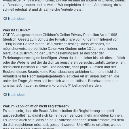
Avatarbilder, Private Nachrichten, E-Mail-Versand an andere Mitglieder, Beitritt
zu Benutzergruppen und so weiter. Wir empfehlen dir eine Anmeldung, da sie
schnell erledigt ist und dir zahlreiche Vorteile bietet.
Nach oben
Was ist COPPA?
COPPA, ausgeschrieben Children’s Online Privacy Protection Act of 1998
(deutsch: Gesetz zum Schutz der Privatsphäre von Kindern im Internet von
1998) ist ein Gesetz in den USA, welches festlegt, dass Websites, die
möglicherweise persönliche Daten von Kindern unter 13 Jahren erheben,
hierzu die Zustimmung der Eltern beziehungsweise des oder der
Erziehungsberechtigten benötigen. Wenn du dir unsicher bist, ob dies auf dich
oder die Website, auf der du dich zu registrieren versuchst, zutrifft, ziehe einen
rechtlichen Beistand zu Rate. Bitte beachte, dass phpBB Limited und der
Besitzer dieses Boards keine Rechtsberatung anbieten kann und nicht die
Anlaufstelle für Rechtsangelegenheiten jeglicher Art ist; außer solchen, die
unter der Frage „An wen soll ich mich wenden, falls es Beschwerden oder
juristische Anfragen zu diesem Forum gibt?“ behandelt werden.
Nach oben
Warum kann ich mich nicht registrieren?
Es kann sein, dass die Board-Administration die Registrierung komplett
ausgeschaltet hat, damit sich keine neuen Benutzer mehr anmelden können.
Es könnte auch sein, dass deine IP-Adresse oder der Benutzername, mit dem
du dich registrieren möchtest, gesperrt wurden. Um Hilfe zu erhalten, wende