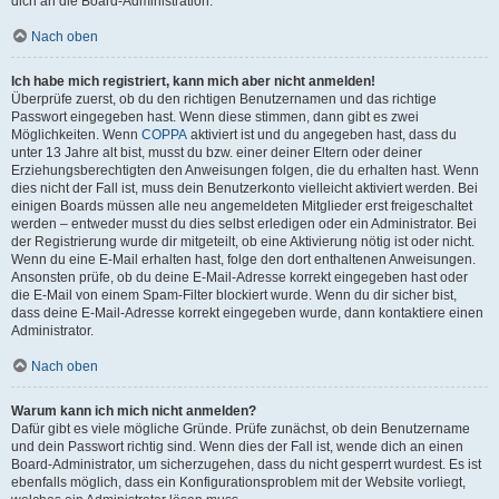
dich an die Board-Administration.
Nach oben
Ich habe mich registriert, kann mich aber nicht anmelden!
Überprüfe zuerst, ob du den richtigen Benutzernamen und das richtige
Passwort eingegeben hast. Wenn diese stimmen, dann gibt es zwei
Möglichkeiten. Wenn
COPPA
aktiviert ist und du angegeben hast, dass du
unter 13 Jahre alt bist, musst du bzw. einer deiner Eltern oder deiner
Erziehungsberechtigten den Anweisungen folgen, die du erhalten hast. Wenn
dies nicht der Fall ist, muss dein Benutzerkonto vielleicht aktiviert werden. Bei
einigen Boards müssen alle neu angemeldeten Mitglieder erst freigeschaltet
werden – entweder musst du dies selbst erledigen oder ein Administrator. Bei
der Registrierung wurde dir mitgeteilt, ob eine Aktivierung nötig ist oder nicht.
Wenn du eine E-Mail erhalten hast, folge den dort enthaltenen Anweisungen.
Ansonsten prüfe, ob du deine E-Mail-Adresse korrekt eingegeben hast oder
die E-Mail von einem Spam-Filter blockiert wurde. Wenn du dir sicher bist,
dass deine E-Mail-Adresse korrekt eingegeben wurde, dann kontaktiere einen
Administrator.
Nach oben
Warum kann ich mich nicht anmelden?
Dafür gibt es viele mögliche Gründe. Prüfe zunächst, ob dein Benutzername
und dein Passwort richtig sind. Wenn dies der Fall ist, wende dich an einen
Board-Administrator, um sicherzugehen, dass du nicht gesperrt wurdest. Es ist
ebenfalls möglich, dass ein Konfigurationsproblem mit der Website vorliegt,