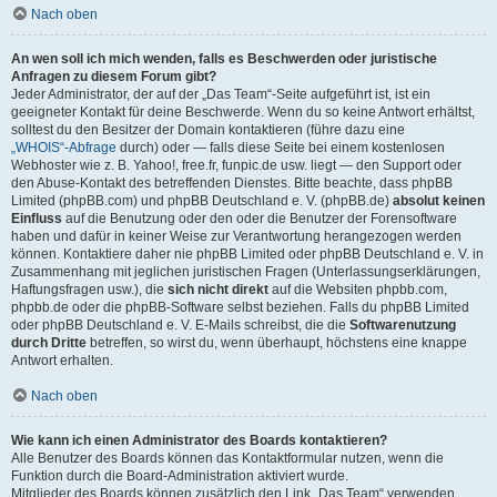
Nach oben
An wen soll ich mich wenden, falls es Beschwerden oder juristische
Anfragen zu diesem Forum gibt?
Jeder Administrator, der auf der „Das Team“-Seite aufgeführt ist, ist ein
geeigneter Kontakt für deine Beschwerde. Wenn du so keine Antwort erhältst,
solltest du den Besitzer der Domain kontaktieren (führe dazu eine
„WHOIS“-Abfrage
durch) oder — falls diese Seite bei einem kostenlosen
Webhoster wie z. B. Yahoo!, free.fr, funpic.de usw. liegt — den Support oder
den Abuse-Kontakt des betreffenden Dienstes. Bitte beachte, dass phpBB
Limited (phpBB.com) und phpBB Deutschland e. V. (phpBB.de)
absolut keinen
Einfluss
auf die Benutzung oder den oder die Benutzer der Forensoftware
haben und dafür in keiner Weise zur Verantwortung herangezogen werden
können. Kontaktiere daher nie phpBB Limited oder phpBB Deutschland e. V. in
Zusammenhang mit jeglichen juristischen Fragen (Unterlassungserklärungen,
Haftungsfragen usw.), die
sich nicht direkt
auf die Websiten phpbb.com,
phpbb.de oder die phpBB-Software selbst beziehen. Falls du phpBB Limited
oder phpBB Deutschland e. V. E-Mails schreibst, die die
Softwarenutzung
durch Dritte
betreffen, so wirst du, wenn überhaupt, höchstens eine knappe
Antwort erhalten.
Nach oben
Wie kann ich einen Administrator des Boards kontaktieren?
Alle Benutzer des Boards können das Kontaktformular nutzen, wenn die
Funktion durch die Board-Administration aktiviert wurde.
Mitglieder des Boards können zusätzlich den Link „Das Team“ verwenden.