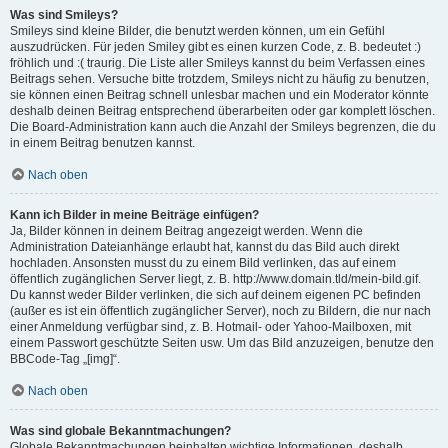
Was sind Smileys?
Smileys sind kleine Bilder, die benutzt werden können, um ein Gefühl
auszudrücken. Für jeden Smiley gibt es einen kurzen Code, z. B. bedeutet :)
fröhlich und :( traurig. Die Liste aller Smileys kannst du beim Verfassen eines
Beitrags sehen. Versuche bitte trotzdem, Smileys nicht zu häufig zu benutzen,
sie können einen Beitrag schnell unlesbar machen und ein Moderator könnte
deshalb deinen Beitrag entsprechend überarbeiten oder gar komplett löschen.
Die Board-Administration kann auch die Anzahl der Smileys begrenzen, die du
in einem Beitrag benutzen kannst.
Nach oben
Kann ich Bilder in meine Beiträge einfügen?
Ja, Bilder können in deinem Beitrag angezeigt werden. Wenn die
Administration Dateianhänge erlaubt hat, kannst du das Bild auch direkt
hochladen. Ansonsten musst du zu einem Bild verlinken, das auf einem
öffentlich zugänglichen Server liegt, z. B. http://www.domain.tld/mein-bild.gif.
Du kannst weder Bilder verlinken, die sich auf deinem eigenen PC befinden
(außer es ist ein öffentlich zugänglicher Server), noch zu Bildern, die nur nach
einer Anmeldung verfügbar sind, z. B. Hotmail- oder Yahoo-Mailboxen, mit
einem Passwort geschützte Seiten usw. Um das Bild anzuzeigen, benutze den
BBCode-Tag „[img]“.
Nach oben
Was sind globale Bekanntmachungen?
Globale Bekanntmachungen beinhalten wichtige Informationen, deshalb