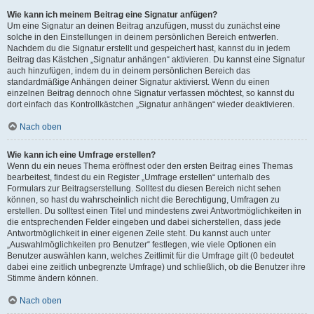
Wie kann ich meinem Beitrag eine Signatur anfügen?
Um eine Signatur an deinen Beitrag anzufügen, musst du zunächst eine
solche in den Einstellungen in deinem persönlichen Bereich entwerfen.
Nachdem du die Signatur erstellt und gespeichert hast, kannst du in jedem
Beitrag das Kästchen „Signatur anhängen“ aktivieren. Du kannst eine Signatur
auch hinzufügen, indem du in deinem persönlichen Bereich das
standardmäßige Anhängen deiner Signatur aktivierst. Wenn du einen
einzelnen Beitrag dennoch ohne Signatur verfassen möchtest, so kannst du
dort einfach das Kontrollkästchen „Signatur anhängen“ wieder deaktivieren.
Nach oben
Wie kann ich eine Umfrage erstellen?
Wenn du ein neues Thema eröffnest oder den ersten Beitrag eines Themas
bearbeitest, findest du ein Register „Umfrage erstellen“ unterhalb des
Formulars zur Beitragserstellung. Solltest du diesen Bereich nicht sehen
können, so hast du wahrscheinlich nicht die Berechtigung, Umfragen zu
erstellen. Du solltest einen Titel und mindestens zwei Antwortmöglichkeiten in
die entsprechenden Felder eingeben und dabei sicherstellen, dass jede
Antwortmöglichkeit in einer eigenen Zeile steht. Du kannst auch unter
„Auswahlmöglichkeiten pro Benutzer“ festlegen, wie viele Optionen ein
Benutzer auswählen kann, welches Zeitlimit für die Umfrage gilt (0 bedeutet
dabei eine zeitlich unbegrenzte Umfrage) und schließlich, ob die Benutzer ihre
Stimme ändern können.
Nach oben