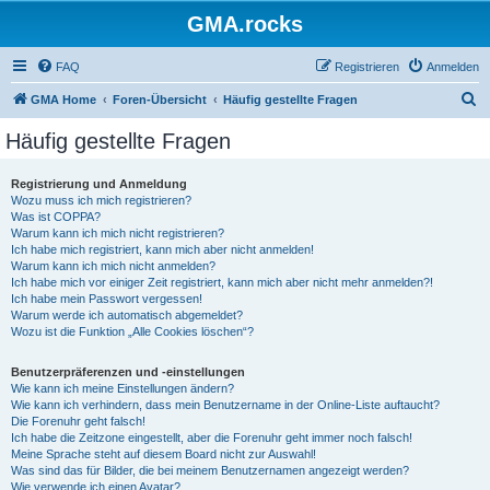
GMA.rocks
FAQ
Registrieren
Anmelden
S
GMA Home
Foren-Übersicht
Häufig gestellte Fragen
u
Häufig gestellte Fragen
c
h
Registrierung und Anmeldung
Wozu muss ich mich registrieren?
e
Was ist COPPA?
Warum kann ich mich nicht registrieren?
Ich habe mich registriert, kann mich aber nicht anmelden!
Warum kann ich mich nicht anmelden?
Ich habe mich vor einiger Zeit registriert, kann mich aber nicht mehr anmelden?!
Ich habe mein Passwort vergessen!
Warum werde ich automatisch abgemeldet?
Wozu ist die Funktion „Alle Cookies löschen“?
Benutzerpräferenzen und -einstellungen
Wie kann ich meine Einstellungen ändern?
Wie kann ich verhindern, dass mein Benutzername in der Online-Liste auftaucht?
Die Forenuhr geht falsch!
Ich habe die Zeitzone eingestellt, aber die Forenuhr geht immer noch falsch!
Meine Sprache steht auf diesem Board nicht zur Auswahl!
Was sind das für Bilder, die bei meinem Benutzernamen angezeigt werden?
Wie verwende ich einen Avatar?