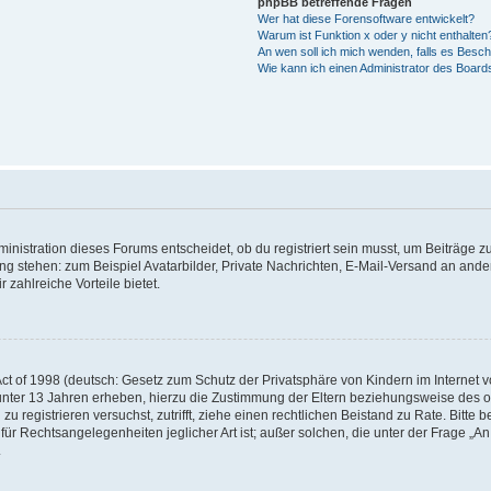
phpBB betreffende Fragen
Wer hat diese Forensoftware entwickelt?
Warum ist Funktion x oder y nicht enthalten
An wen soll ich mich wenden, falls es Besc
Wie kann ich einen Administrator des Board
istration dieses Forums entscheidet, ob du registriert sein musst, um Beiträge zu s
ung stehen: zum Beispiel Avatarbilder, Private Nachrichten, E-Mail-Versand an ander
 zahlreiche Vorteile bietet.
t of 1998 (deutsch: Gesetz zum Schutz der Privatsphäre von Kindern im Internet vo
unter 13 Jahren erheben, hierzu die Zustimmung der Eltern beziehungsweise des o
h zu registrieren versuchst, zutrifft, ziehe einen rechtlichen Beistand zu Rate. Bit
für Rechtsangelegenheiten jeglicher Art ist; außer solchen, die unter der Frage „
.