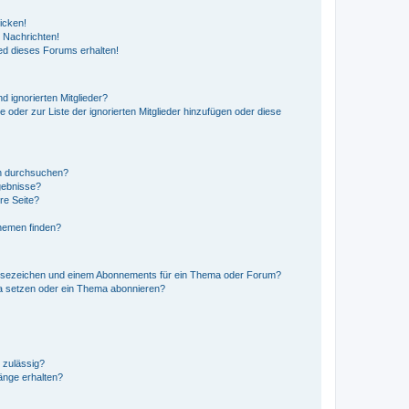
icken!
 Nachrichten!
ed dieses Forums erhalten!
d ignorierten Mitglieder?
e oder zur Liste der ignorierten Mitglieder hinzufügen oder diese
en durchsuchen?
gebnisse?
re Seite?
hemen finden?
esezeichen und einem Abonnements für ein Thema oder Forum?
a setzen oder ein Thema abonnieren?
 zulässig?
hänge erhalten?