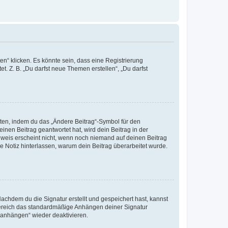
n“ klicken. Es könnte sein, dass eine Registrierung
t. Z. B. „Du darfst neue Themen erstellen“, „Du darfst
iten, indem du das „Ändere Beitrag“-Symbol für den
inen Beitrag geantwortet hat, wird dein Beitrag in der
nweis erscheint nicht, wenn noch niemand auf deinen Beitrag
ne Notiz hinterlassen, warum dein Beitrag überarbeitet wurde.
chdem du die Signatur erstellt und gespeichert hast, kannst
Bereich das standardmäßige Anhängen deiner Signatur
r anhängen“ wieder deaktivieren.