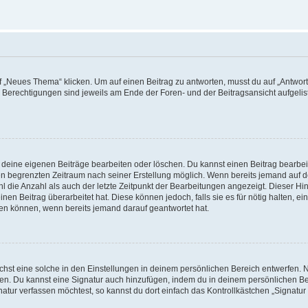
„Neues Thema“ klicken. Um auf einen Beitrag zu antworten, musst du auf „Antworte
e Berechtigungen sind jeweils am Ende der Foren- und der Beitragsansicht aufgeliste
r deine eigenen Beiträge bearbeiten oder löschen. Du kannst einen Beitrag bearbe
inen begrenzten Zeitraum nach seiner Erstellung möglich. Wenn bereits jemand auf de
 die Anzahl als auch der letzte Zeitpunkt der Bearbeitungen angezeigt. Dieser Hi
en Beitrag überarbeitet hat. Diese können jedoch, falls sie es für nötig halten, ei
hen können, wenn bereits jemand darauf geantwortet hat.
st eine solche in den Einstellungen in deinem persönlichen Bereich entwerfen. Na
eren. Du kannst eine Signatur auch hinzufügen, indem du in deinem persönlichen 
atur verfassen möchtest, so kannst du dort einfach das Kontrollkästchen „Signatu