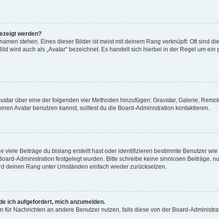
gezeigt werden?
amen stehen. Eines dieser Bilder ist meist mit deinem Rang verknüpft: Oft sind di
ld wird auch als „Avatar“ bezeichnet. Es handelt sich hierbei in der Regel um ein
 Avatar über eine der folgenden vier Methoden hinzufügen: Gravatar, Galerie, Rem
en Avatar benutzen kannst, solltest du die Board-Administration kontaktieren.
viele Beiträge du bislang erstellt hast oder identifizieren bestimmte Benutzer w
 Board-Administration festgelegt wurden. Bitte schreibe keine sinnlosen Beiträge
wird deinen Rang unter Umständen einfach wieder zurücksetzen.
rde ich aufgefordert, mich anzumelden.
ion für Nachrichten an andere Benutzer nutzen, falls diese von der Board-Administ