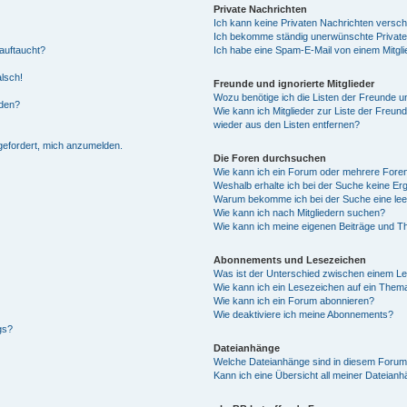
Private Nachrichten
Ich kann keine Privaten Nachrichten versch
Ich bekomme ständig unerwünschte Private
auftaucht?
Ich habe eine Spam-E-Mail von einem Mitgli
alsch!
Freunde und ignorierte Mitglieder
Wozu benötige ich die Listen der Freunde un
rden?
Wie kann ich Mitglieder zur Liste der Freund
wieder aus den Listen entfernen?
fgefordert, mich anzumelden.
Die Foren durchsuchen
Wie kann ich ein Forum oder mehrere For
Weshalb erhalte ich bei der Suche keine Er
Warum bekomme ich bei der Suche eine lee
Wie kann ich nach Mitgliedern suchen?
Wie kann ich meine eigenen Beiträge und T
Abonnements und Lesezeichen
Was ist der Unterschied zwischen einem L
Wie kann ich ein Lesezeichen auf ein Them
Wie kann ich ein Forum abonnieren?
Wie deaktiviere ich meine Abonnements?
gs?
Dateianhänge
Welche Dateianhänge sind in diesem Forum
Kann ich eine Übersicht all meiner Dateian