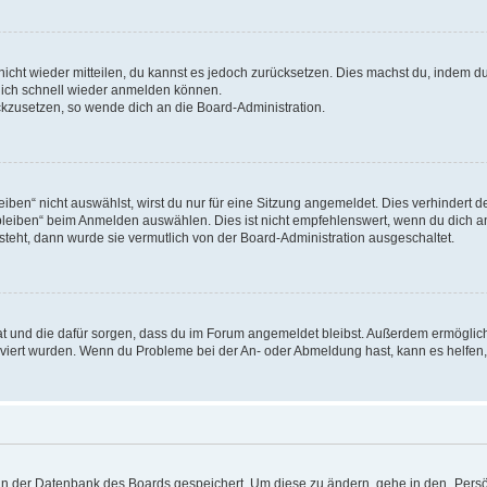
 nicht wieder mitteilen, du kannst es jedoch zurücksetzen. Dies machst du, indem 
 dich schnell wieder anmelden können.
ückzusetzen, so wende dich an die Board-Administration.
en“ nicht auswählst, wirst du nur für eine Sitzung angemeldet. Dies verhindert 
leiben“ beim Anmelden auswählen. Dies ist nicht empfehlenswert, wenn du dich an
 steht, dann wurde sie vermutlich von der Board-Administration ausgeschaltet.
 hat und die dafür sorgen, dass du im Forum angemeldet bleibst. Außerdem ermögli
tiviert wurden. Wenn du Probleme bei der An- oder Abmeldung hast, kann es helfen
n in der Datenbank des Boards gespeichert. Um diese zu ändern, gehe in den „Persö