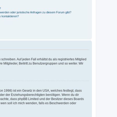
?
hwerden oder juristische Anfragen zu diesem Forum gibt?
s kontaktieren?
chreiben. Auf jeden Fall erhältst du als registriertes Mitglied
e Mitglieder, Beitritt zu Benutzergruppen und so weiter. Wir
n 1998) ist ein Gesetz in den USA, welches festlegt, dass
der der Erziehungsberechtigten benötigen. Wenn du dir
te beachte, dass phpBB Limited und der Besitzer dieses Boards
An wen soll ich mich wenden, falls es Beschwerden oder