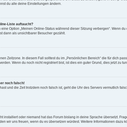
nst du alle deine Einstellungen ändern.
ine-Liste auftaucht?
n eine Option „Meinen Online-Status während dieser Sitzung verbergen“. Wenn du d
st dann als unsichtbarer Besucher gezählt.
en Zeitzone. In diesem Fall solltest du im „Persönlichen Bereich“ die für dich passe
den. Wenn du noch nicht registriert bist, ist dies ein guter Grund, dies jetzt zu tun
mer noch falsch!
t hast und die Zeit trotzdem noch falsch ist, geht die Uhr des Servers vermutlich fal
t installiert oder niemand hat das Forum bislang in deine Sprache übersetzt. Frag
, würden wir uns freuen, wenn du es übersetzen würdest. Weitere Informationen dazu