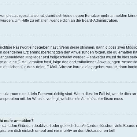
g komplett ausgeschaltet hat, damit sich keine neuen Benutzer mehr anmelden könn
 wurden. Um Hilfe zu erhalten, wende dich an die Board-Administration.
 richtige Passwort eingegeben hast. Wenn diese stimmen, dann gibt es zwei Mögl
tern oder deiner Erziehungsberechtigten den Anweisungen folgen, die du erhalten ha
u angemeldeten Mitglieder erst freigeschaltet werden – entweder musst du dies selbs
. Wenn du eine E-Mail erhalten hast, folge den dort enthaltenen Anweisungen. Ansons
 dir sicher bist, dass deine E-Mail-Adresse korrekt eingegeben wurde, dann kontak
Benutzername und dein Passwort richtig sind. Wenn dies der Fall ist, wende dich a
ionsproblem mit der Website vorliegt, welches ein Administrator lösen muss.
icht mehr anmelden?!
erschieden Gründen deaktiviert oder gelöscht hat. Außerdem löschen viele Boards r
triere dich einfach erneut und nimm aktiv an den Diskussionen teil!