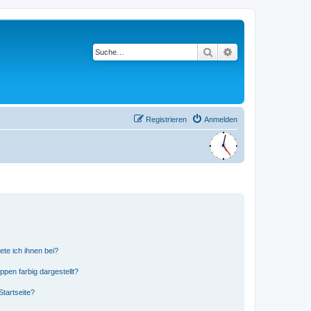
Suche
Erweiterte Suche
Registrieren
Anmelden
ete ich ihnen bei?
en farbig dargestellt?
tartseite?