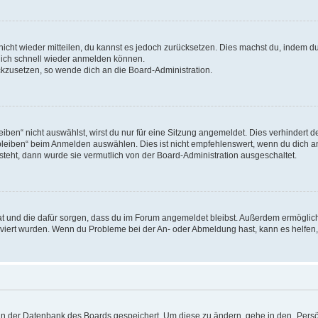
 nicht wieder mitteilen, du kannst es jedoch zurücksetzen. Dies machst du, indem 
 dich schnell wieder anmelden können.
ückzusetzen, so wende dich an die Board-Administration.
en“ nicht auswählst, wirst du nur für eine Sitzung angemeldet. Dies verhindert 
leiben“ beim Anmelden auswählen. Dies ist nicht empfehlenswert, wenn du dich an
 steht, dann wurde sie vermutlich von der Board-Administration ausgeschaltet.
 hat und die dafür sorgen, dass du im Forum angemeldet bleibst. Außerdem ermögli
tiviert wurden. Wenn du Probleme bei der An- oder Abmeldung hast, kann es helfen
n in der Datenbank des Boards gespeichert. Um diese zu ändern, gehe in den „Persö