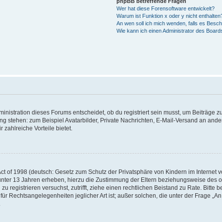
phpBB betreffende Fragen
Wer hat diese Forensoftware entwickelt?
Warum ist Funktion x oder y nicht enthalten
An wen soll ich mich wenden, falls es Besc
Wie kann ich einen Administrator des Board
istration dieses Forums entscheidet, ob du registriert sein musst, um Beiträge zu s
ung stehen: zum Beispiel Avatarbilder, Private Nachrichten, E-Mail-Versand an ander
 zahlreiche Vorteile bietet.
t of 1998 (deutsch: Gesetz zum Schutz der Privatsphäre von Kindern im Internet vo
unter 13 Jahren erheben, hierzu die Zustimmung der Eltern beziehungsweise des o
h zu registrieren versuchst, zutrifft, ziehe einen rechtlichen Beistand zu Rate. Bit
für Rechtsangelegenheiten jeglicher Art ist; außer solchen, die unter der Frage „
.