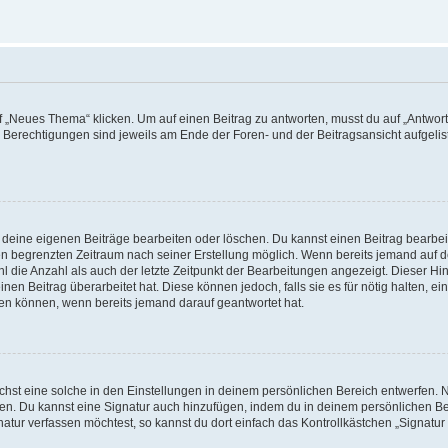
„Neues Thema“ klicken. Um auf einen Beitrag zu antworten, musst du auf „Antworte
e Berechtigungen sind jeweils am Ende der Foren- und der Beitragsansicht aufgeliste
r deine eigenen Beiträge bearbeiten oder löschen. Du kannst einen Beitrag bearbe
inen begrenzten Zeitraum nach seiner Erstellung möglich. Wenn bereits jemand auf de
 die Anzahl als auch der letzte Zeitpunkt der Bearbeitungen angezeigt. Dieser Hi
en Beitrag überarbeitet hat. Diese können jedoch, falls sie es für nötig halten, ei
hen können, wenn bereits jemand darauf geantwortet hat.
st eine solche in den Einstellungen in deinem persönlichen Bereich entwerfen. Na
eren. Du kannst eine Signatur auch hinzufügen, indem du in deinem persönlichen 
atur verfassen möchtest, so kannst du dort einfach das Kontrollkästchen „Signatu