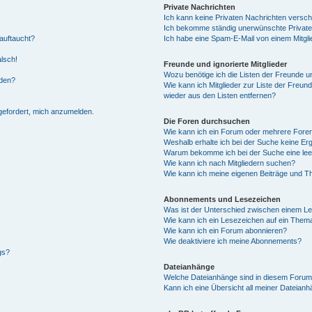
Private Nachrichten
Ich kann keine Privaten Nachrichten versch
Ich bekomme ständig unerwünschte Private
auftaucht?
Ich habe eine Spam-E-Mail von einem Mitgli
alsch!
Freunde und ignorierte Mitglieder
Wozu benötige ich die Listen der Freunde un
rden?
Wie kann ich Mitglieder zur Liste der Freund
wieder aus den Listen entfernen?
fgefordert, mich anzumelden.
Die Foren durchsuchen
Wie kann ich ein Forum oder mehrere For
Weshalb erhalte ich bei der Suche keine Er
Warum bekomme ich bei der Suche eine lee
Wie kann ich nach Mitgliedern suchen?
Wie kann ich meine eigenen Beiträge und T
Abonnements und Lesezeichen
Was ist der Unterschied zwischen einem L
Wie kann ich ein Lesezeichen auf ein Them
Wie kann ich ein Forum abonnieren?
Wie deaktiviere ich meine Abonnements?
gs?
Dateianhänge
Welche Dateianhänge sind in diesem Forum
Kann ich eine Übersicht all meiner Dateian