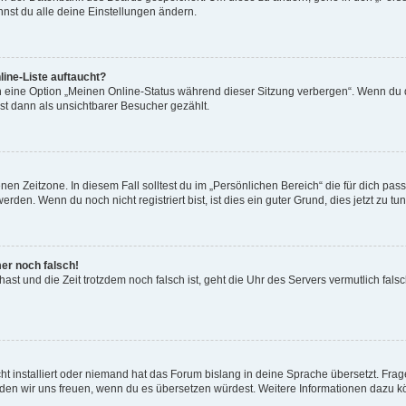
nst du alle deine Einstellungen ändern.
ine-Liste auftaucht?
n eine Option „Meinen Online-Status während dieser Sitzung verbergen“. Wenn du d
st dann als unsichtbarer Besucher gezählt.
en Zeitzone. In diesem Fall solltest du im „Persönlichen Bereich“ die für dich passe
den. Wenn du noch nicht registriert bist, ist dies ein guter Grund, dies jetzt zu tun
mer noch falsch!
t hast und die Zeit trotzdem noch falsch ist, geht die Uhr des Servers vermutlich fal
t installiert oder niemand hat das Forum bislang in deine Sprache übersetzt. Frag
, würden wir uns freuen, wenn du es übersetzen würdest. Weitere Informationen dazu