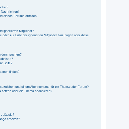
icken!
 Nachrichten!
ed dieses Forums erhalten!
d ignorierten Mitglieder?
e oder zur Liste der ignorierten Mitglieder hinzufügen oder diese
en durchsuchen?
gebnisse?
re Seite?
hemen finden?
esezeichen und einem Abonnements für ein Thema oder Forum?
a setzen oder ein Thema abonnieren?
 zulässig?
hänge erhalten?