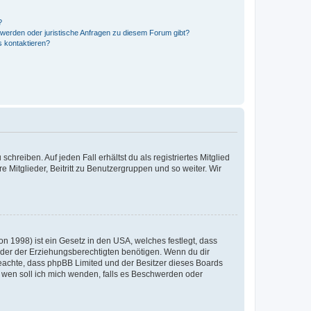
?
hwerden oder juristische Anfragen zu diesem Forum gibt?
s kontaktieren?
chreiben. Auf jeden Fall erhältst du als registriertes Mitglied
e Mitglieder, Beitritt zu Benutzergruppen und so weiter. Wir
n 1998) ist ein Gesetz in den USA, welches festlegt, dass
der der Erziehungsberechtigten benötigen. Wenn du dir
te beachte, dass phpBB Limited und der Besitzer dieses Boards
An wen soll ich mich wenden, falls es Beschwerden oder