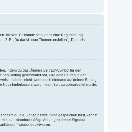
n“ klicken. Es könnte sein, dass eine Registrierung
t. Z. B. „Du darfst neue Themen erstellen“, „Du darfst
iten, indem du das „Ändere Beitrag“-Symbol für den
inen Beitrag geantwortet hat, wird dein Beitrag in der
nweis erscheint nicht, wenn noch niemand auf deinen Beitrag
ne Notiz hinterlassen, warum dein Beitrag überarbeitet wurde.
chdem du die Signatur erstellt und gespeichert hast, kannst
Bereich das standardmäßige Anhängen deiner Signatur
r anhängen“ wieder deaktivieren.